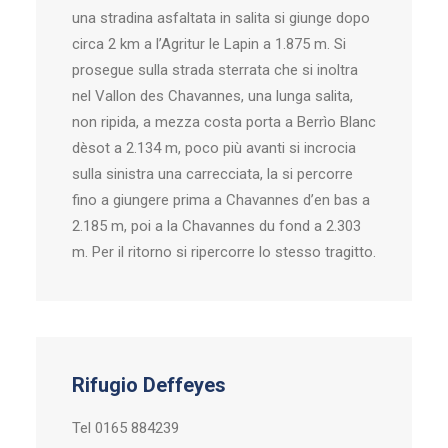
una stradina asfaltata in salita si giunge dopo
circa 2 km a l’Agritur le Lapin a 1.875 m. Si
prosegue sulla strada sterrata che si inoltra
nel Vallon des Chavannes, una lunga salita,
non ripida, a mezza costa porta a Berrìo Blanc
dèsot a 2.134 m, poco più avanti si incrocia
sulla sinistra una carrecciata, la si percorre
fino a giungere prima a Chavannes d’en bas a
2.185 m, poi a la Chavannes du fond a 2.303
m. Per il ritorno si ripercorre lo stesso tragitto.
Rifugio Deffeyes
Tel 0165 884239