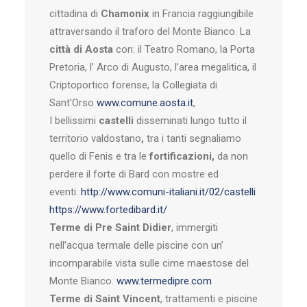
cittadina di
Chamonix
in Francia raggiungibile
attraversando il traforo del Monte Bianco. La
città di Aosta
con: il Teatro Romano, la Porta
Pretoria, l’ Arco di Augusto, l’area megalitica, il
Criptoportico forense, la Collegiata di
Sant’Orso
www.comune.aosta.it
,
I bellissimi
castelli
disseminati lungo tutto il
territorio valdostano
,
tra i tanti segnaliamo
quello di Fenis e tra le
fortificazioni,
da non
perdere il forte di Bard con mostre ed
eventi.
http://www.comuni-italiani.it/02/castelli
https://www.fortedibard.it/
Terme di Pre Saint Didier
, immergiti
nell’acqua termale delle piscine con un’
incomparabile vista sulle cime maestose del
Monte Bianco.
www.termedipre.com
Terme di Saint Vincent
, trattamenti e piscine