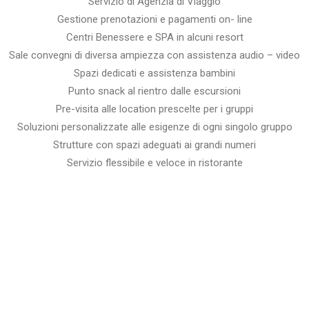
Servizio di Agenzia di Viaggio
Gestione prenotazioni e pagamenti on- line
Centri Benessere e SPA in alcuni resort
Sale convegni di diversa ampiezza con assistenza audio – video
Spazi dedicati e assistenza bambini
Punto snack al rientro dalle escursioni
Pre-visita alle location prescelte per i gruppi
Soluzioni personalizzate alle esigenze di ogni singolo gruppo
Strutture con spazi adeguati ai grandi numeri
Servizio flessibile e veloce in ristorante
Corvara | Alto Adige