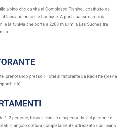
ile alpino che da vita al Complesso Planibel, costituito da
i affacciano negozi e boutique. A pochi passi: campi da
ni e la funivia che porta a 2200 m.s.l.m. a Les Suches tra
ncia.
TORANTE
nte, prenotando presso l’Hotel al ristorante La Raclette (previa
sponibilità).
RTAMENTI
a 1-2 persone, bilocali classic e superior da 2-4 persone e
 dotati di angolo cottura completamente attrezzato con: piano