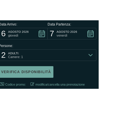
Data Arrivo:
Data Partenza:
6
7
AGOSTO 2026
AGOSTO 2026
giovedì
venerdì
Persone:
2
ADULTI:
Camere: 1
Codice promo:
modifica/cancella una prenotazione