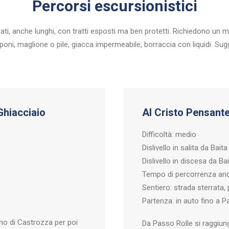
Percorsi escursionistici
alati, anche lunghi, con tratti esposti ma ben protetti. Richiedono un
rponi, maglione o pile, giacca impermeabile, borraccia con liquidi. S
Ghiacciaio
Al Cristo Pensant
Difficoltà: medio
Dislivello in salita da Bait
Dislivello in discesa da Ba
Tempo di percorrenza anda
Sentiero: strada sterrata, 
Partenza: in auto fino a P
no di Castrozza per poi
Da Passo Rolle si raggiung