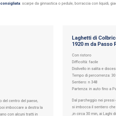
consigliata
: scarpe da ginnastica o pedule, borraccia con liquidi, gia
Laghetti di Colbri
1920 m da Passo R
Con ristoro
Difficoltà: facile
Dislivello in salita e disce
Tempo di percorrenza: 30
Sentiero: n 348
Partenza: in auto fino a P
Dal parcheggio nei pressi 
so del centro del paese,
si imbocca il sentiero c
oi imboccare a destra la
,in circa 30 min, ai Laghi d
iano con alcuni tratti in