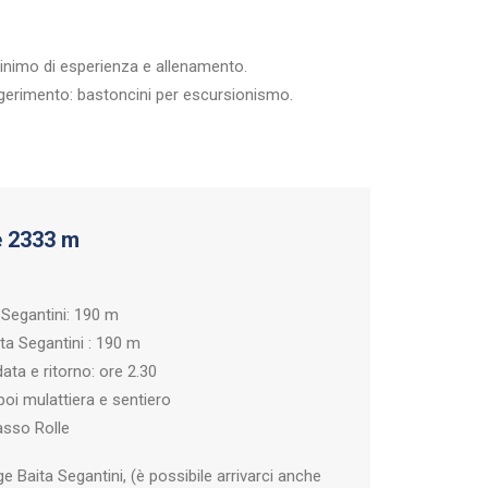
 minimo di esperienza e allenamento.
uggerimento: bastoncini per escursionismo.
e
2333 m
a Segantini: 190 m
ita Segantini : 190 m
ta e ritorno: ore 2.30
poi mulattiera e sentiero
asso Rolle
e Baita Segantini, (è possibile arrivarci anche