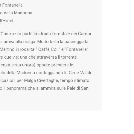
à Fontanelle
elo della Madonna
l’Hotel
di Castrozza parte la strada forestale dei Camoi
si arriva alla malga. Molto bella la passeggiata
rtino in località ” Caffè Col ” e “Fontanelle” .
 due vie: una che attraversa il torrente
enza circa un’ora) oppure prendere le
 Velo della Madonna costeggiando le Cime Val di
ndicazioni per Malga Civertaghe, tempo stimato
o il panorama che si ammira sulle Pale di San