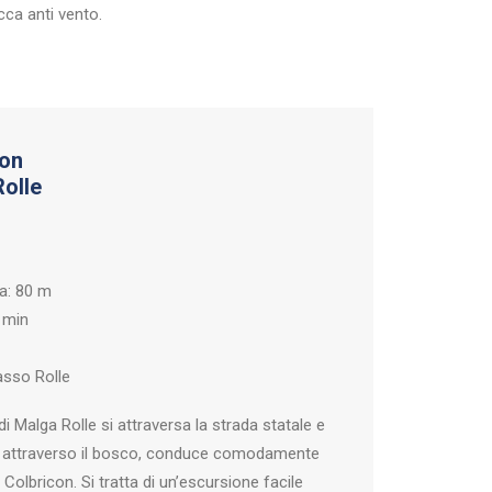
cca anti vento.
con
olle
sa: 80 m
 min
asso Rolle
di Malga Rolle si attraversa la strada statale e
he attraverso il bosco, conduce comodamente
i Colbricon. Si tratta di un’escursione facile