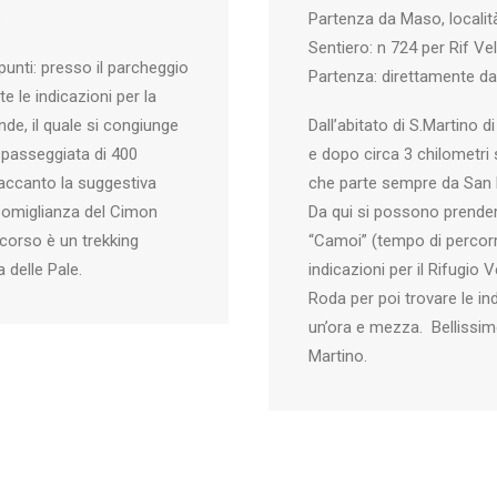
e
Partenza da Maso, localit
Sentiero: n 724 per Rif V
punti: presso il parcheggio
Partenza: direttamente dal
e le indicazioni per la
de, il quale si congiunge
Dall’abitato di S.Martino 
 passeggiata di 400
e dopo circa 3 chilometri 
 accanto la suggestiva
che parte sempre da San Ma
 somiglianza del Cimon
Da qui si possono prendere
percorso è un trekking
“Camoi” (tempo di percorr
 delle Pale.
indicazioni per il Rifugio
Roda per poi trovare le i
un’ora e mezza. Bellissim
Martino.